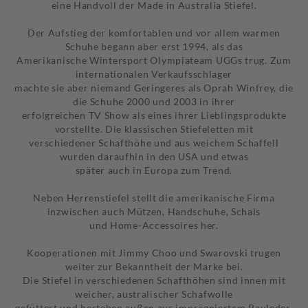
eine Handvoll der Made in Australia Stiefel.
Der Aufstieg der komfortablen und vor allem warmen
Schuhe
begann aber erst 1994, als das
Amerikanische Wintersport Olympiateam UGGs trug. Zum
internationalen Verkaufsschlager
machte sie aber niemand Geringeres als Oprah Winfrey, die
die Schuhe 2000 und 2003 in ihrer
erfolgreichen TV Show als eines ihrer Lieblingsprodukte
vorstellte. Die klassischen
Stiefeletten
mit
verschiedener Schafthöhe und aus weichem Schaffell
wurden daraufhin in den USA und etwas
später auch in Europa zum Trend.
Neben Herrenstiefel stellt die amerikanische Firma
inzwischen auch Mützen, Handschuhe, Schals
und Home-Accessoires her.
Kooperationen mit Jimmy Choo und Swarovski trugen
weiter zur Bekanntheit der Marke bei.
Die Stiefel in verschiedenen Schafthöhen sind innen mit
weicher, australischer Schafwolle
gefüttert und bestehen außen aus imprägniertem Rauleder.