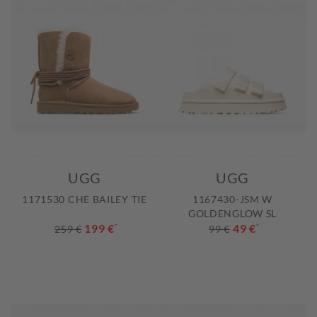
UGG
UGG
1171530 CHE BAILEY TIE
1167430-JSM W
GOLDENGLOW SL
199 €
*
49 €
*
259 €
99 €