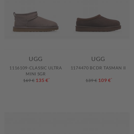
UGG
UGG
1116109-CLASSIC ULTRA
1174470 BCDR TASMAN II
MINI SGR
135 €
*
109 €
*
169 €
139 €