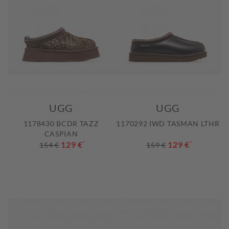
UGG
UGG
1178430 BCDR TAZZ
1170292 IWD TASMAN LTHR
CASPIAN
129 €
*
129 €
*
154 €
159 €