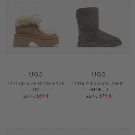
UGG
UGG
1171532 CHE ESMEE LACE
1016223 GREY CLASSIC
UP
SHORT II
169 €
*
179 €
*
209 €
229 €