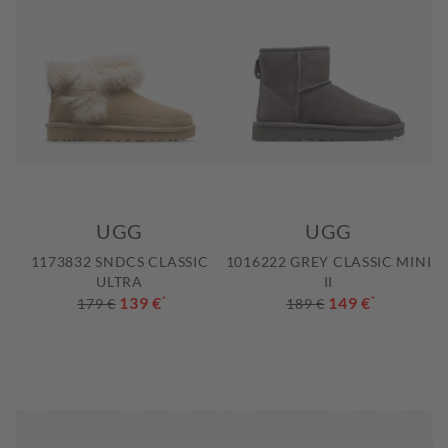
UGG
UGG
1173832 SNDCS CLASSIC
1016222 GREY CLASSIC MINI
ULTRA
II
139 €
*
149 €
*
179 €
189 €