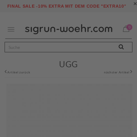
×
"
FINAL SALE -10% EXTRA MIT DEM CODE "EXTRA10
0
Toggle
navigation
UGG
Artikel zurück
nächster Artikel