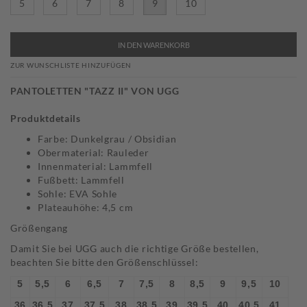
5
6
7
8
9
10
IN DEN WARENKORB
ZUR WUNSCHLISTE HINZUFÜGEN
PANTOLETTEN "TAZZ II" VON UGG
Produktdetails
Farbe: Dunkelgrau / Obsidian
Obermaterial: Rauleder
Innenmaterial: Lammfell
Fußbett: Lammfell
Sohle: EVA Sohle
Plateauhöhe: 4,5 cm
Größengang
Damit Sie bei UGG auch die richtige Größe bestellen,
beachten Sie bitte den Größenschlüssel:
5
5,5
6
6,5
7
7,5
8
8,5
9
9,5
10
36
36,5
37
37,5
38
38,5
39
39,5
40
40,5
41