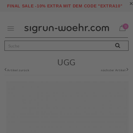
×
"
FINAL SALE -10% EXTRA MIT DEM CODE "EXTRA10
0
Toggle
navigation
UGG
Artikel zurück
nächster Artikel