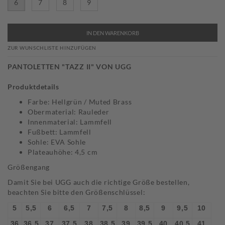
6
7
8
9
IN DEN WARENKORB
ZUR WUNSCHLISTE HINZUFÜGEN
PANTOLETTEN "TAZZ II" VON UGG
Produktdetails
Farbe: Hellgrün / Muted Brass
Obermaterial: Rauleder
Innenmaterial: Lammfell
Fußbett: Lammfell
Sohle: EVA Sohle
Plateauhöhe: 4,5 cm
Größengang
Damit Sie bei UGG auch die richtige Größe bestellen,
beachten Sie bitte den Größenschlüssel:
5
5,5
6
6,5
7
7,5
8
8,5
9
9,5
10
36
36,5
37
37,5
38
38,5
39
39,5
40
40,5
41