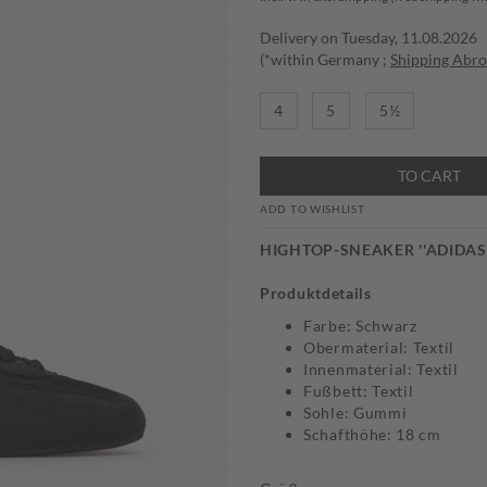
Delivery on Tuesday, 11.08.2026
(*within Germany ;
Shipping Abr
4
5
5½
TO CART
ADD TO WISHLIST
HIGHTOP-SNEAKER ''ADIDAS
Produktdetails
Farbe: Schwarz
Obermaterial: Textil
Innenmaterial: Textil
Fußbett: Textil
Sohle: Gummi
Schafthöhe: 18 cm