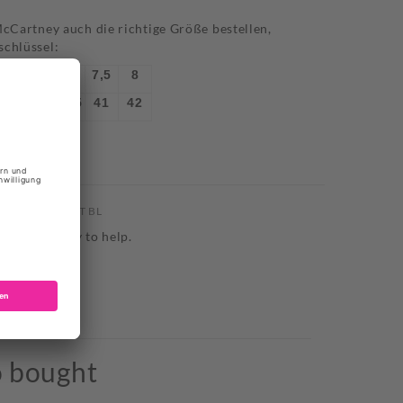
McCartney auch die richtige Größe bestellen,
schlüssel:
6
6,5
7
7,5
8
39
40
40,5
41
42
ADIDAS RASANT BL
 we are happy to help.
o bought