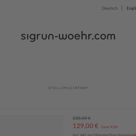
Deutsch
Engl
220,00 €
129,00
€
Save 42%
incl. VAT, excl
Shipping
(free shipping w