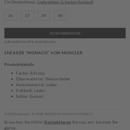
(*in Deutschland ;
Lieferzeiten- & kosten Ausland
)
36
37
39
40
IN DEN WARENKORB
ZUR WUNSCHLISTE HINZUFÜGEN
SNEAKER "MONACO" VON MONCLER
Produktdetails
Farbe: Altrosa
Obermaterial: Veloursleder
Innenmaterial: Leder
Fußbett: Leder
Sohle: Gummi
Artikelnummer: K109B 4M00160 M4499 MONACO
Brauchen Sie Hilfe?
Kontaktieren
Sie uns, wir beraten Sie
gerne.