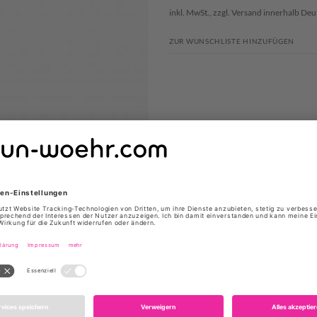
inkl. MwSt., zzgl.
Versand
innerhalb Deu
ZUR WUNSCHLISTE HINZUFÜGEN