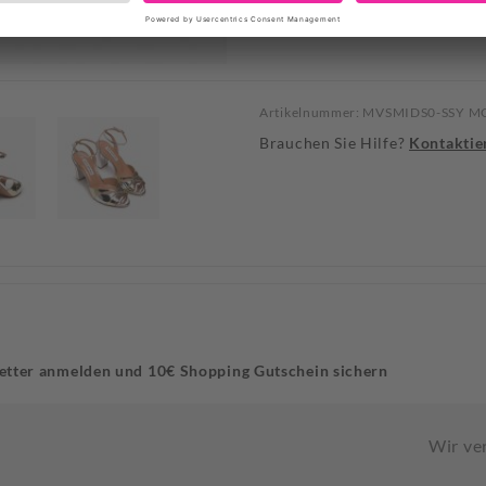
Artikelnummer: MVSMIDS0-SSY M
Brauchen Sie Hilfe?
Kontaktie
etter anmelden und 10€ Shopping Gutschein sichern
Wir ve