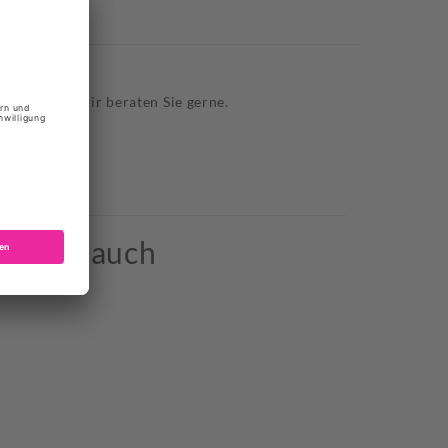
ELO 37½
ren
Sie uns, wir beraten Sie gerne.
kauften auch