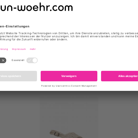
Artikelnummer: R106 RICKY G CI
Brauchen Sie Hilfe?
Kontaktie
 diesen Artikel gekauft haben, 