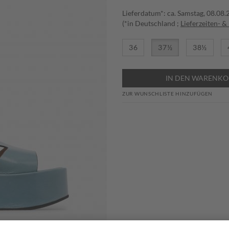
Lieferdatum*: ca. Samstag, 08.08
(*in Deutschland ;
Lieferzeiten- &
36
37½
38½
IN DEN WARENKO
ZUR WUNSCHLISTE HINZUFÜGEN