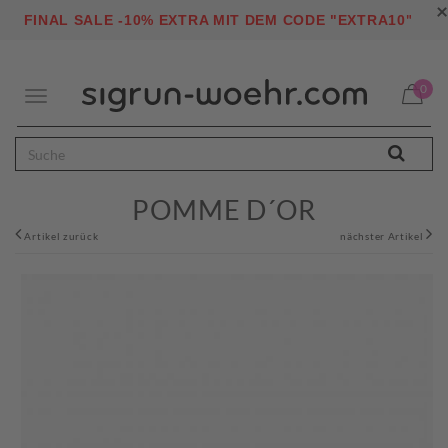
×
"
FINAL SALE -10% EXTRA MIT DEM CODE "EXTRA10
0
Toggle
navigation
POMME D´OR
Artikel zurück
nächster Artikel