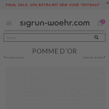
×
"
FINAL SALE -10% EXTRA MIT DEM CODE "EXTRA10
0
Toggle
navigation
POMME D´OR
Artikel zurück
nächster Artikel