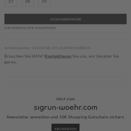
37
38
39
IN DEN WARENKORB
ZUR WUNSCHLISTE HINZUFÜGEN
Artikelnummer: 542Z18VK I25 LOAFER MARRON
Brauchen Sie Hilfe?
Kontaktieren
Sie uns, wir beraten Sie
gerne.
Jetzt zum
Newsletter anmelden und 10€ Shopping Gutschein sichern
ABONNIEREN