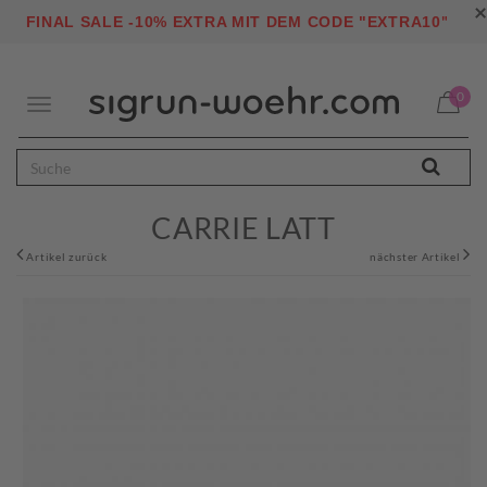
×
"
FINAL SALE -10% EXTRA MIT DEM CODE "EXTRA10
0
Toggle
navigation
CARRIE LATT
Artikel zurück
nächster Artikel