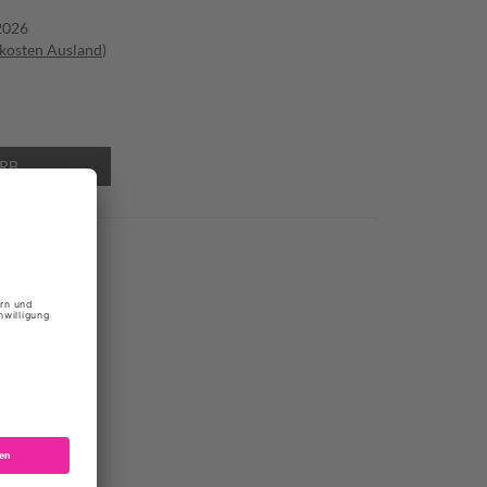
.2026
 kosten Ausland
)
RB