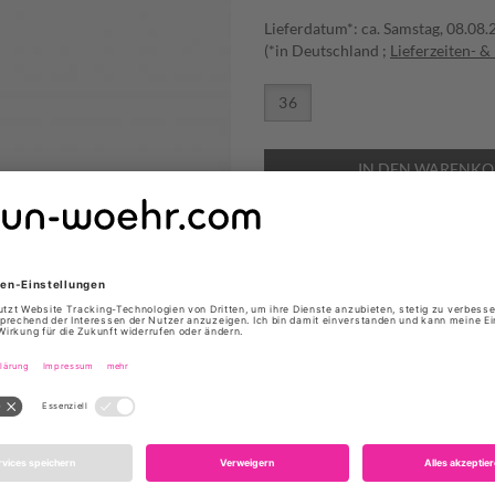
Lieferdatum*: ca. Samstag, 08.08
(*in Deutschland ;
Lieferzeiten- &
36
IN DEN WARENKO
ZUR WUNSCHLISTE HINZUFÜGEN