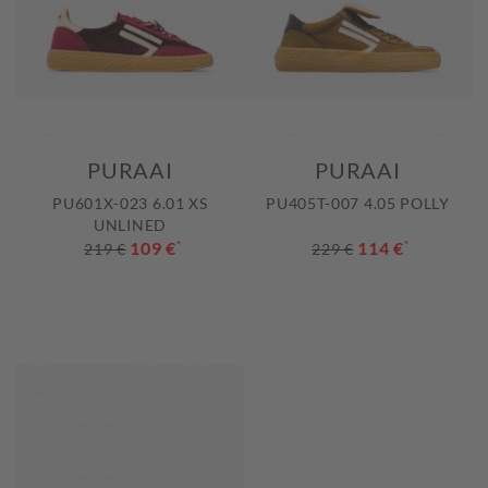
PURAAI
PURAAI
PU601X-023 6.01 XS
PU405T-007 4.05 POLLY
UNLINED
109 €
*
114 €
*
219 €
229 €