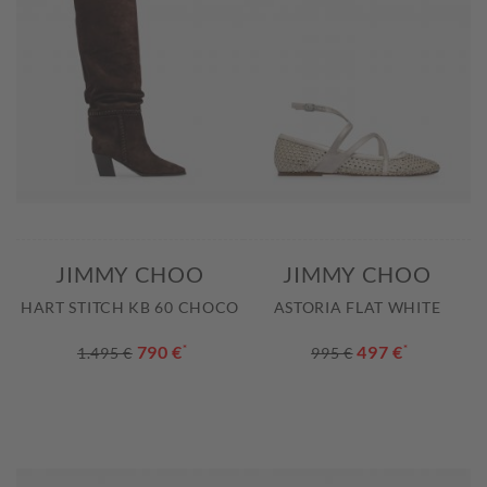
JIMMY CHOO
JIMMY CHOO
HART STITCH KB 60 CHOCO
ASTORIA FLAT WHITE
790 €
*
497 €
*
1.495 €
995 €