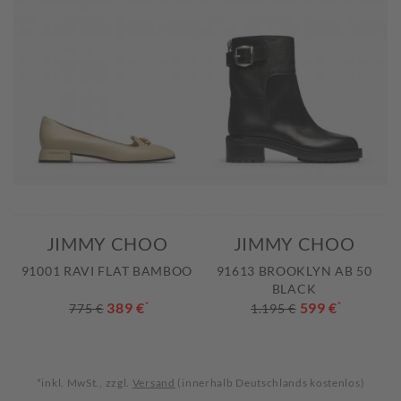
JIMMY CHOO
JIMMY CHOO
91001 RAVI FLAT BAMBOO
91613 BROOKLYN AB 50
BLACK
389 €
*
599 €
*
775 €
1.195 €
*inkl. MwSt., zzgl.
Versand
(innerhalb Deutschlands kostenlos)