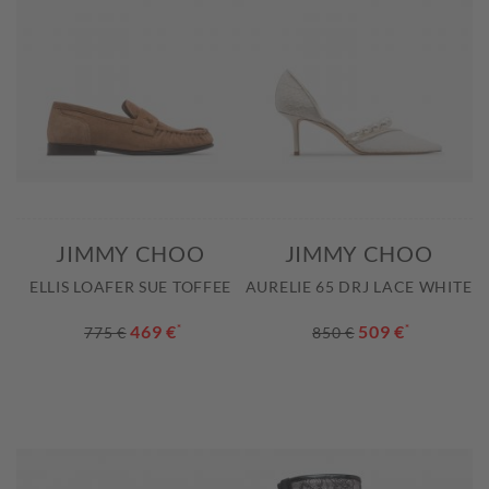
JIMMY CHOO
JIMMY CHOO
ELLIS LOAFER SUE TOFFEE
AURELIE 65 DRJ LACE WHITE
469 €
*
509 €
*
775 €
850 €