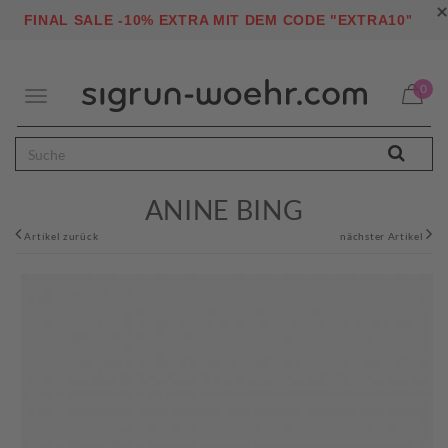
×
"
FINAL SALE -10% EXTRA MIT DEM CODE "EXTRA10
0
Toggle
navigation
ANINE BING
Artikel zurück
nächster Artikel