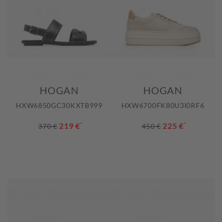
HOGAN
HOGAN
HXW6850GC30KXTB999
HXW6700FK80U3I0RF6
219 €
*
225 €
*
370 €
450 €