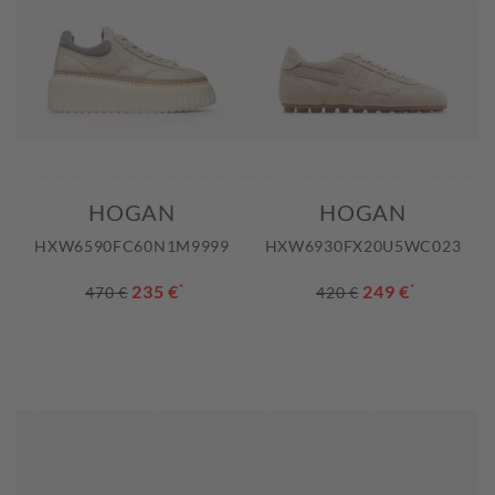
HOGAN
HOGAN
HXW6590FC60N1M9999
HXW6930FX20U5WC023
235 €
*
249 €
*
470 €
420 €