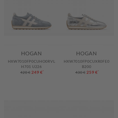
HOGAN
HOGAN
HXW7010FP0CUHO0RVL
HXW7010FP0CUXR0FE0
H701 U226
B200
249 €
*
259 €
*
420 €
430 €