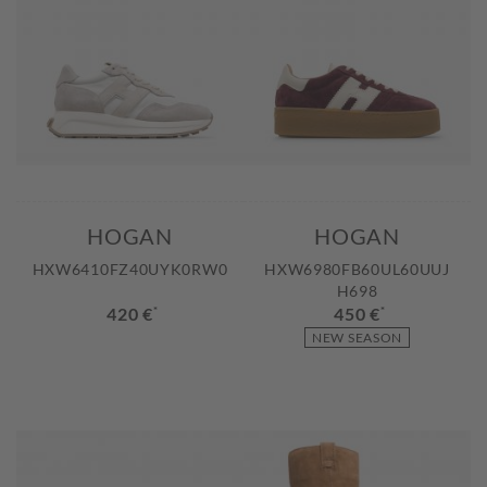
HOGAN
HOGAN
HXW6410FZ40UYK0RW0
HXW6980FB60UL60UUJ
H698
420 €
*
450 €
*
NEW SEASON