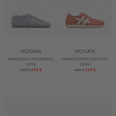
HOGAN
HOGAN
HXW6930FX20UHO0RVL
HXW7010FP0CUHO419F
U226
G606
249 €
*
249 €
*
420 €
420 €