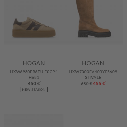
HOGAN
HOGAN
HXW6980FB6TUIE0CP4
HXW7000FV40BYES609
H681
STIVALE
450 €
*
455 €
*
650 €
NEW SEASON