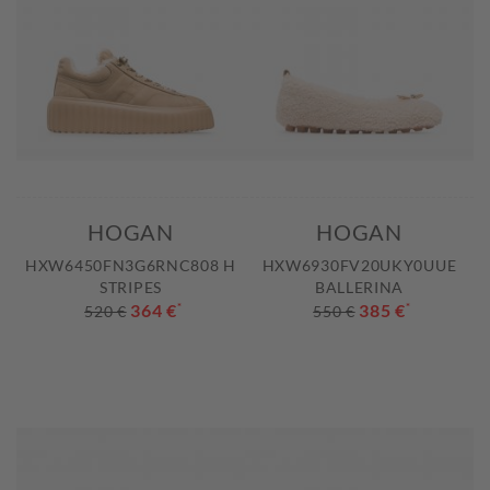
HOGAN
HOGAN
HXW6450FN3G6RNC808 H
HXW6930FV20UKY0UUE
STRIPES
BALLERINA
364 €
*
385 €
*
520 €
550 €