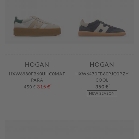
HOGAN
HOGAN
HXW6980FB60UHC0MAF
HXW6470FB60PJQ0PZY
PARA
COOL
315 €
*
350 €
*
450 €
NEW SEASON