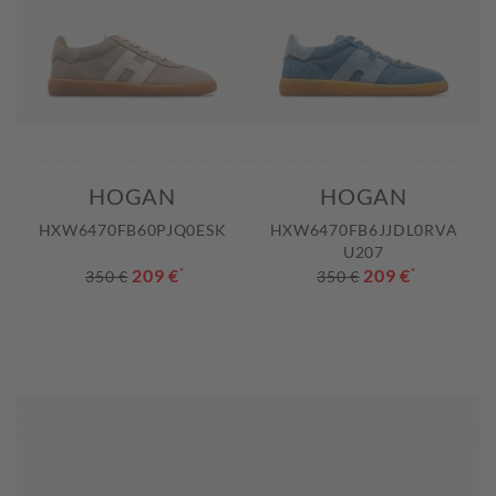
HOGAN
HOGAN
HXW6470FB60PJQ0ESK
HXW6470FB6JJDL0RVA
U207
209 €
*
209 €
*
350 €
350 €