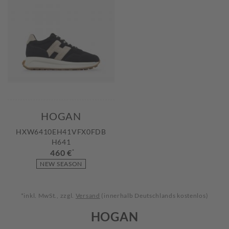
HOGAN
HXW6410EH41VFX0FDB
H641
460 €
*
NEW SEASON
*inkl. MwSt., zzgl.
Versand
(innerhalb Deutschlands kostenlos)
HOGAN